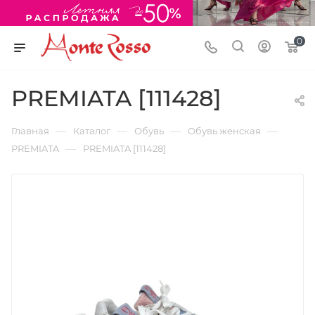
0
PREMIATA [111428]
—
—
—
—
Главная
Каталог
Обувь
Обувь женская
—
PREMIATA
PREMIATA [111428]