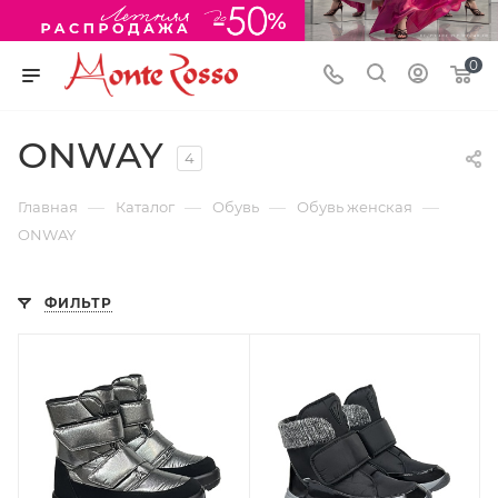
0
ONWAY
4
—
—
—
—
Главная
Каталог
Обувь
Обувь женская
ONWAY
ФИЛЬТР