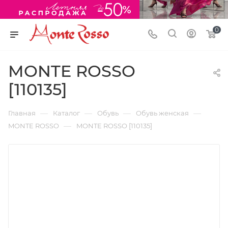
0
MONTE ROSSO
[110135]
—
—
—
—
Главная
Каталог
Обувь
Обувь женская
—
MONTE ROSSO
MONTE ROSSO [110135]