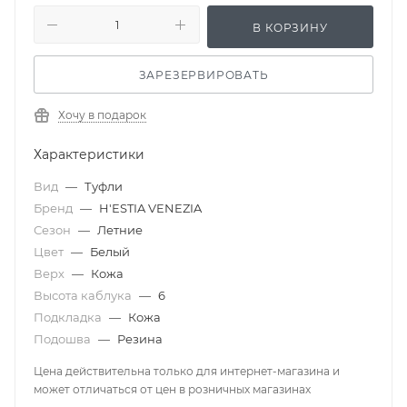
В КОРЗИНУ
ЗАРЕЗЕРВИРОВАТЬ
Хочу в подарок
Характеристики
Вид
—
Туфли
Бренд
—
H'ESTIA VENEZIA
Сезон
—
Летние
Цвет
—
Белый
Верх
—
Кожа
Высота каблука
—
6
Подкладка
—
Кожа
Подошва
—
Резина
Цена действительна только для интернет-магазина и
может отличаться от цен в розничных магазинах