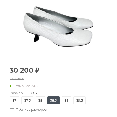
30 200
₽
46 500
₽
Есть в наличии
Размер
—
38.5
37
37.5
38
38.5
39
39.5
Таблица размеров