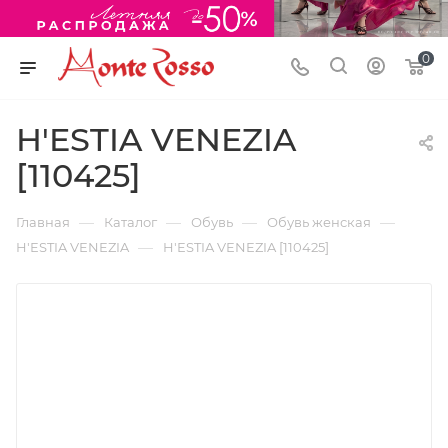
0
H'ESTIA VENEZIA
[110425]
—
—
—
—
Главная
Каталог
Обувь
Обувь женская
—
H'ESTIA VENEZIA
H'ESTIA VENEZIA [110425]