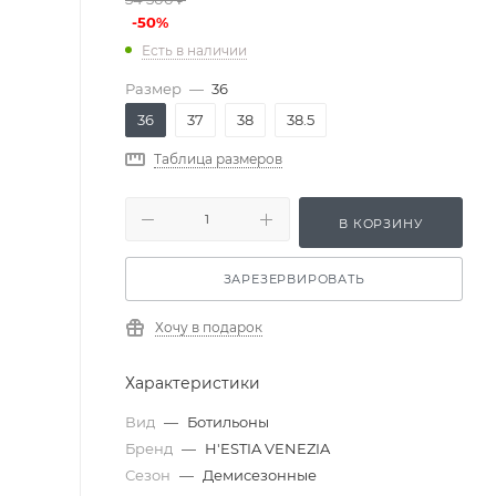
-
50
%
Есть в наличии
Размер
—
36
36
37
38
38.5
Таблица размеров
В КОРЗИНУ
ЗАРЕЗЕРВИРОВАТЬ
Хочу в подарок
Характеристики
Вид
—
Ботильоны
Бренд
—
H'ESTIA VENEZIA
Сезон
—
Демисезонные