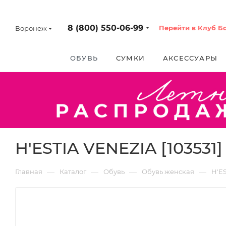
8 (800) 550-06-99
Перейти в Клуб Б
Воронеж
ОБУВЬ
СУМКИ
АКСЕССУАРЫ
H'ESTIA VENEZIA [103531]
—
—
—
—
Главная
Каталог
Обувь
Обувь женская
H'E