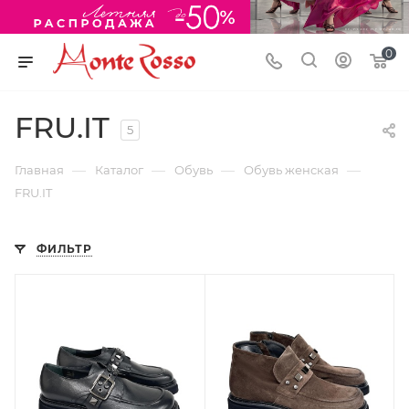
0
FRU.IT
5
—
—
—
—
Главная
Каталог
Обувь
Обувь женская
FRU.IT
ФИЛЬТР