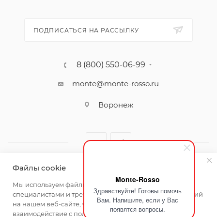
ПОДПИСАТЬСЯ НА РАССЫЛКУ
8 (800) 550-06-99
monte@monte-rosso.ru
Воронеж
Файлы cookie
Monte-Rosso
2026 ©Monte Rosso - магазины обуви и аксессуаров для
Мы используем файлы cookie, разработанные нашими
Здравствуйте! Готовы помочь
женщин
специалистами и третьими лицами, для анализа событий
Вам. Напишите, если у Вас
на нашем веб-сайте, что позволяет нам улучшать
появятся вопросы.
взаимодействие с пользователями и обслуживание.