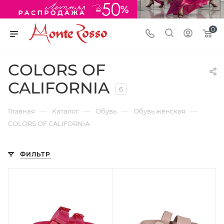
0
COLORS OF
CALIFORNIA
6
—
—
—
—
Главная
Каталог
Обувь
Обувь женская
COLORS OF CALIFORNIA
ФИЛЬТР