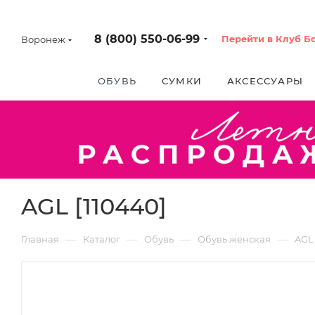
8 (800) 550-06-99
Перейти в Клуб Б
Воронеж
ОБУВЬ
СУМКИ
АКСЕССУАРЫ
AGL [110440]
—
—
—
—
Главная
Каталог
Обувь
Обувь женская
AGL