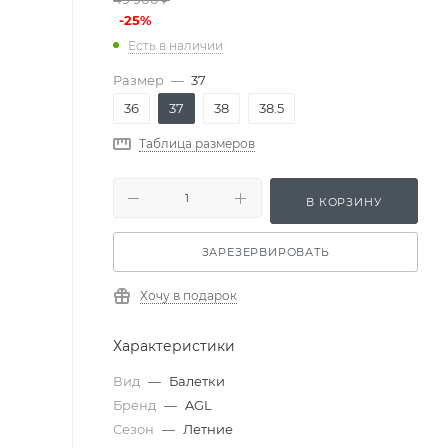
-
25
%
Есть в наличии
Размер
—
37
36
37
38
38.5
Таблица размеров
В КОРЗИНУ
ЗАРЕЗЕРВИРОВАТЬ
Хочу в подарок
Характеристики
Вид
—
Балетки
Бренд
—
AGL
Сезон
—
Летние