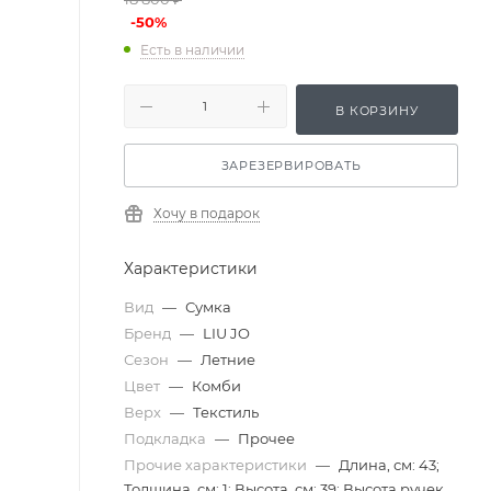
-
50
%
Есть в наличии
В КОРЗИНУ
ЗАРЕЗЕРВИРОВАТЬ
Хочу в подарок
Характеристики
Вид
—
Сумка
Бренд
—
LIU JO
Сезон
—
Летние
Цвет
—
Комби
Верх
—
Текстиль
Подкладка
—
Прочее
Прочие характеристики
—
Длина, см: 43;
Толщина, см: 1; Высота, см: 39; Высота ручек,