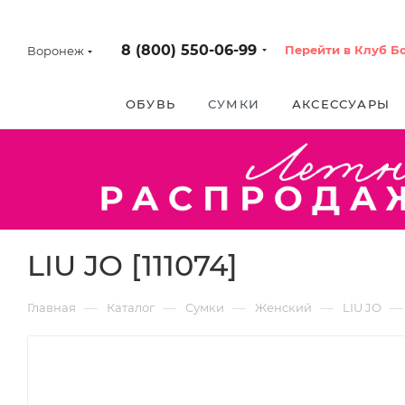
8 (800) 550-06-99
Перейти в Клуб Б
Воронеж
ОБУВЬ
СУМКИ
АКСЕССУАРЫ
LIU JO [111074]
—
—
—
—
—
Главная
Каталог
Сумки
Женский
LIU JO