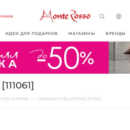
осяков
ИДЕИ ДЛЯ ПОДАРКОВ
МАГАЗИНЫ
БРЕНДЫ
111061]
—
I PELLETTERIE
GIRONACCI PELLETTERIE [111061]