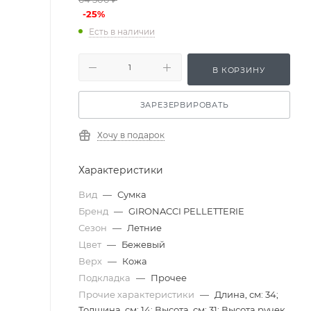
-
25
%
Есть в наличии
В КОРЗИНУ
ЗАРЕЗЕРВИРОВАТЬ
Хочу в подарок
Характеристики
Вид
—
Сумка
Бренд
—
GIRONACCI PELLETTERIE
Сезон
—
Летние
Цвет
—
Бежевый
Верх
—
Кожа
Подкладка
—
Прочее
Прочие характеристики
—
Длина, см: 34;
Толщина, см: 14; Высота, см: 31; Высота ручек,