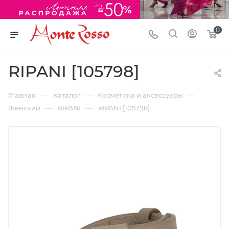
0
RIPANI [105798]
—
—
—
Главная
Каталог
Косметика и аксессуары
—
—
Женский
RIPANI
RIPANI [105798]