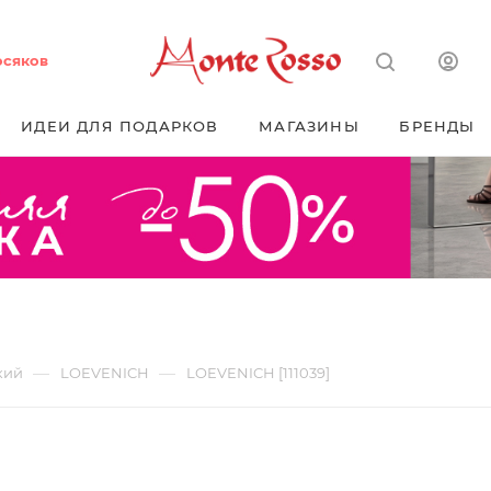
осяков
ИДЕИ ДЛЯ ПОДАРКОВ
МАГАЗИНЫ
БРЕНДЫ
—
—
кий
LOEVENICH
LOEVENICH [111039]