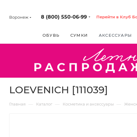
8 (800) 550-06-99
Перейти в Клуб Б
Воронеж
ОБУВЬ
СУМКИ
АКСЕССУАРЫ
LOEVENICH [111039]
—
—
—
Главная
Каталог
Косметика и аксессуары
Женс