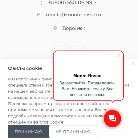
8 (800) 550-06-99
monte@monte-rosso.ru
Воронеж
Файлы cookie
Monte-Rosso
2026 ©Monte Rosso - магазины обуви и аксессуаров для
Мы используем файлы cookie, разработанные нашими
Здравствуйте! Готовы помочь
женщин
специалистами и третьими лицами, для анализа событий
Вам. Напишите, если у Вас
на нашем веб-сайте, что позволяет нам улучшать
появятся вопросы.
взаимодействие с пользователями и обслуживание.
Продолжая просмотр страниц нашего сайта, вы
принимаете условия его использования. Более
подробные сведения смотрите в нашей
Политике в
отношении файлов Cookie
.
ПРИНИМАЮ
НЕ ПРИНИМАЮ
Главная
Каталог
Кабинет
Корзина
Сравнение
Магазины