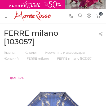
0
FERRE milano
[103057]
—
—
—
Главная
Каталог
Косметика и аксессуары
—
—
Женский
FERRE milano
FERRE milano [103057]
доп. -15%