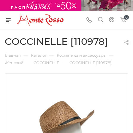
0
COCCINELLE [110978]
—
—
—
Главная
Каталог
Косметика и аксессуары
—
—
Женский
COCCINELLE
COCCINELLE [110978]