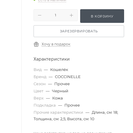
В КОРЗИНУ
ЗАРЕЗЕРВИРОВАТЬ
Хочу в подарок
Характеристики
Вид
—
Кошелёк
Бренд
—
COCCINELLE
Сезон
—
Прочее
Цвет
—
Черный
Верх
—
Кожа
Подкладка
—
Прочее
Прочие характеристики
—
Длина, см: 18;
Толщина, см: 2,5; Высота, см: 10