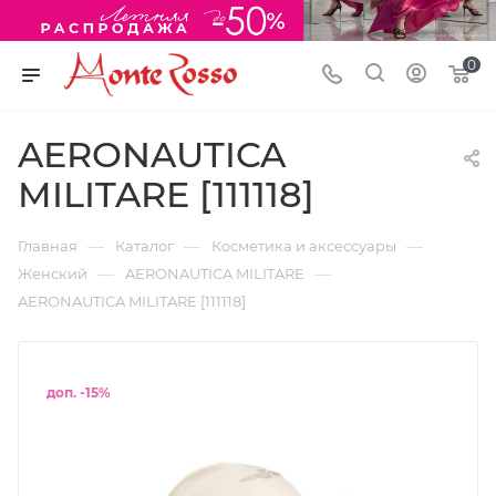
0
AERONAUTICA
MILITARE [111118]
—
—
—
Главная
Каталог
Косметика и аксессуары
—
—
Женский
AERONAUTICA MILITARE
AERONAUTICA MILITARE [111118]
доп. -15%