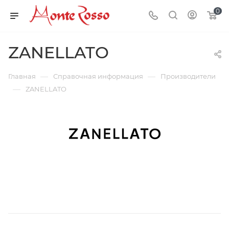
0
ZANELLATO
—
—
Главная
Справочная информация
Производители
—
ZANELLATO